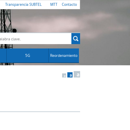
Transparencia SUBTEL
MTT
Contacto
5G
Reordenamiento
a
a
a