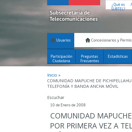
¿Qué es
SUBTEL?
Usuarios
Concesionarios y Permis
Participación
Preguntas
Estadísticas
Ciudadana
Frecuentes
Inicio
»
COMUNIDAD MAPUCHE DE PICHIPELLAHUE
TELEFONÍA Y BANDA ANCHA MÓVIL
Escuchar
10 de Enero de 2008
COMUNIDAD MAPUCHE 
POR PRIMERA VEZ A T