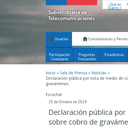
¿Qué es
SUBTEL?
Usuarios
Concesionarios y Permis
Participación
Preguntas
Estadísticas
Ciudadana
Frecuentes
Inicio
»
Sala de Prensa
»
Noticias
»
Declaración pública por nota de medio de 
gravámenes
Escuchar
25 de Octubre de 2024
Declaración pública po
sobre cobro de gravám