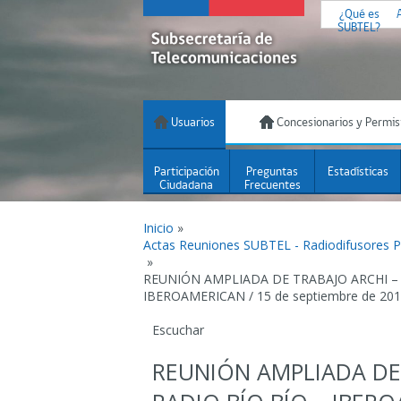
¿Qué es
SUBTEL?
Usuarios
Concesionarios y Permis
Participación
Preguntas
Estadísticas
Ciudadana
Frecuentes
Inicio
»
Actas Reuniones SUBTEL - Radiodifusores 
»
REUNIÓN AMPLIADA DE TRABAJO ARCHI – 
IBEROAMERICAN / 15 de septiembre de 20
Escuchar
REUNIÓN AMPLIADA DE 