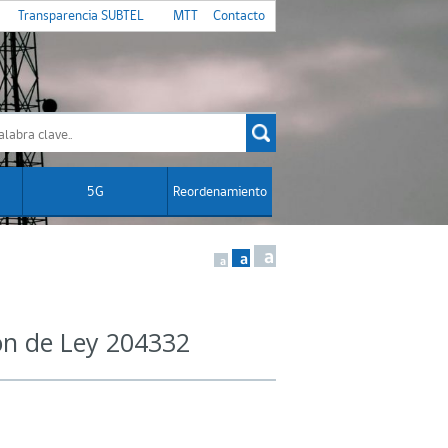
Transparencia SUBTEL
MTT
Contacto
5G
Reordenamiento
a
a
a
ón de Ley 204332