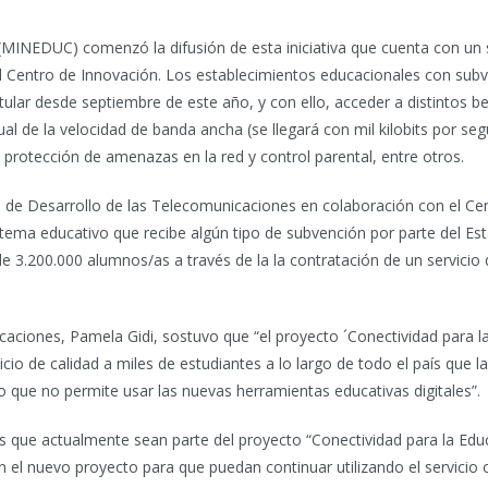
n (MINEDUC) comenzó la difusión de esta iniciativa que cuenta con u
l Centro de Innovación. Los establecimientos educacionales con sub
tular desde septiembre de este año, y con ello, acceder a distintos b
ual de la velocidad de banda ancha (se llegará con mil kilobits por s
 protección de amenazas en la red y control parental, entre otros.
ondo de Desarrollo de las Telecomunicaciones en colaboración con el 
sistema educativo que recibe algún tipo de subvención por parte del 
 3.200.000 alumnos/as a través de la la contratación de un servicio d
aciones, Pamela Gidi, sostuvo que “el proyecto ´Conectividad para la 
vicio de calidad a miles de estudiantes a lo largo de todo el país qu
o que no permite usar las nuevas herramientas educativas digitales”.
 que actualmente sean parte del proyecto “Conectividad para la Educa
 el nuevo proyecto para que puedan continuar utilizando el servicio 