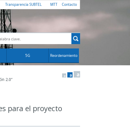
Transparencia SUBTEL
MTT
Contacto
5G
Reordenamiento
a
a
a
ón 2.0”
s para el proyecto