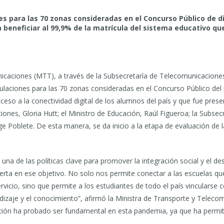
s para las 70 zonas consideradas en el Concurso Público de dic
 beneficiar al 99,9% de la matrícula del sistema educativo qu
nicaciones (MTT), a través de la Subsecretaría de Telecomunicacione
laciones para las 70 zonas consideradas en el Concurso Público del 
cceso a la conectividad digital de los alumnos del país y que fue pre
ones, Gloria Hutt; el Ministro de Educación, Raúl Figueroa; la Subs
rge Poblete. De esta manera, se da inicio a la etapa de evaluación de
es una de las políticas clave para promover la integración social y el d
serta en ese objetivo. No solo nos permite conectar a las escuelas qu
rvicio, sino que permite a los estudiantes de todo el país vincularse 
ndizaje y el conocimiento”, afirmó la Ministra de Transporte y Teleco
cación ha probado ser fundamental en esta pandemia, ya que ha permi