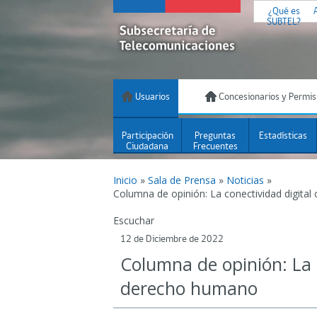
¿Qué es
SUBTEL?
Usuarios
Concesionarios y Permis
Participación
Preguntas
Estadísticas
Ciudadana
Frecuentes
Inicio
»
Sala de Prensa
»
Noticias
»
Columna de opinión: La conectividad digit
Escuchar
12 de Diciembre de 2022
Columna de opinión: La 
derecho humano