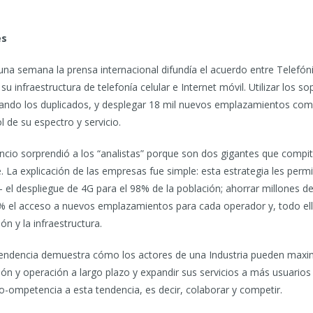
es
una semana la prensa internacional difundía el acuerdo entre Telefó
su infraestructura de telefonía celular e Internet móvil. Utilizar los
nando los duplicados, y desplegar 18 mil nuevos emplazamientos co
l de su espectro y servicio.
uncio sorprendió a los “analistas” porque son dos gigantes que comp
e. La explicación de las empresas fue simple: esta estrategia les perm
 el despliegue de 4G para el 98% de la población; ahorrar millones d
% el acceso a nuevos emplazamientos para cada operador y, todo ello
ión y la infraestructura.
tendencia demuestra cómo los actores de una Industria pueden maximi
ión y operación a largo plazo y expandir sus servicios a más usuario
-ompetencia a esta tendencia, es decir, colaborar y competir.