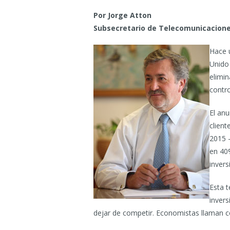
Por Jorge Atton
Subsecretario de Telecomunicacion
Hace 
Unido 
elimi
contro
El an
client
2015 –
en 40
invers
Esta 
invers
dejar de competir. Economistas llaman co