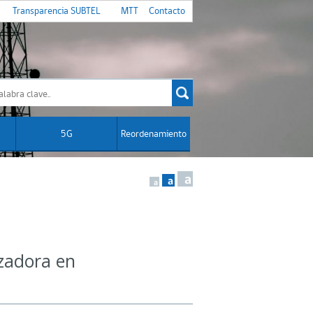
Transparencia SUBTEL
MTT
Contacto
5G
Reordenamiento
a
a
a
izadora en