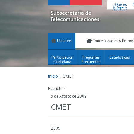
¿Qué es
SUBTEL?
Usuarios
Concesionarios y Permis
Participación
Preguntas
Estadísticas
Ciudadana
Frecuentes
Inicio
»
CMET
Escuchar
5 de Agosto de 2009
CMET
2009