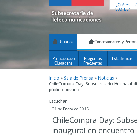
¿Qué es
SUBTEL?
Usuarios
Concesionarios y Permis
Participación
Preguntas
Estadísticas
Ciudadana
Frecuentes
Inicio
»
Sala de Prensa
»
Noticias
»
ChileCompra Day: Subsecretario Huichalaf di
público-privado
Escuchar
21 de Enero de 2016
ChileCompra Day: Subsec
inaugural en encuentro 