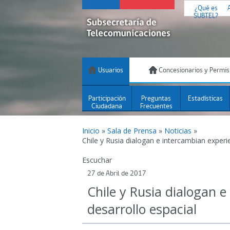
¿Qué es
SUBTEL?
Usuarios
Concesionarios y Permis
Participación
Preguntas
Estadísticas
Ciudadana
Frecuentes
Inicio
»
Sala de Prensa
»
Noticias
»
Chile y Rusia dialogan e intercambian experi
Escuchar
27 de Abril de 2017
Chile y Rusia dialogan 
desarrollo espacial