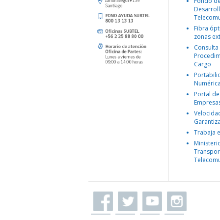
Fondo d
Desarroll
Telecomu
Fibra ópt
zonas ex
Consulta
Procedim
Cargo
Portabil
Numéric
Portal de
Empresa
Velocida
Garantiz
Trabaja 
Ministeri
Transpor
Telecomu