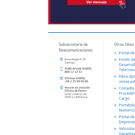
Subsecretaría de
Otros Sitios
Telecomunicaciones
Portal de
Fondo d
Desarroll
Telecomu
Fibra ópt
zonas ex
Consulta
Procedim
Cargo
Portabil
Numéric
Portal de
Empresa
Velocida
Garantiz