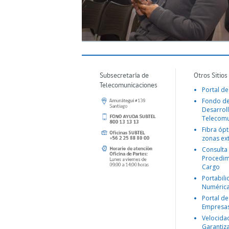
Subsecretaría de
Otros Sitios
Telecomunicaciones
Portal de
Fondo d
Desarroll
Telecomu
Fibra ópt
zonas ex
Consulta
Procedim
Cargo
Portabil
Numéric
Portal de
Empresa
Velocida
Garantiz