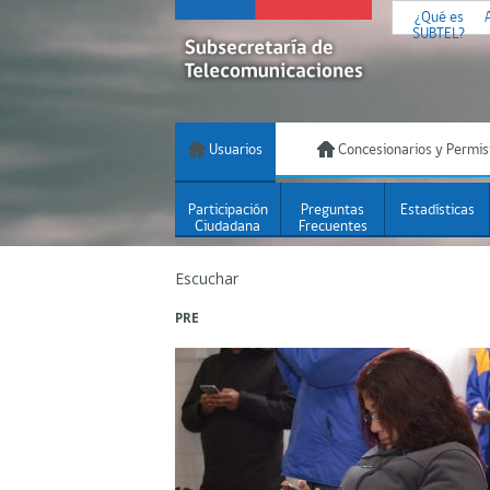
¿Qué es
SUBTEL?
Usuarios
Concesionarios y Permis
Participación
Preguntas
Estadísticas
Ciudadana
Frecuentes
Escuchar
PRE