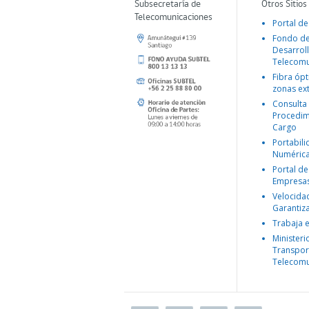
Subsecretaría de
Otros Sitios
Telecomunicaciones
Portal de
Fondo d
Desarroll
Telecomu
Fibra ópt
zonas ex
Consulta
Procedim
Cargo
Portabil
Numéric
Portal de
Empresa
Velocida
Garantiz
Trabaja 
Ministeri
Transpor
Telecomu