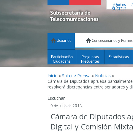
¿Qué es
SUBTEL?
Usuarios
Concesionarios y Permis
Participación
Preguntas
Estadísticas
Ciudadana
Frecuentes
Inicio
»
Sala de Prensa
»
Noticias
»
Cámara de Diputados aprueba parcialmente l
resolverá discrepancias entre senadores y d
Escuchar
9 de Julio de 2013
Cámara de Diputados ap
Digital y Comisión Mixta