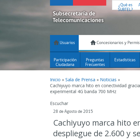
¿Qué es
SUBTEL?
Usuarios
Concesionarios y Permis
Participación
Preguntas
Estadísticas
Ciudadana
Frecuentes
Inicio
»
Sala de Prensa
»
Noticias
»
Cachiyuyo marca hito en conectividad gracia
experimental 4G banda 700 MHz
Escuchar
28 de Agosto de 2015
Cachiyuyo marca hito en
despliegue de 2.600 y 