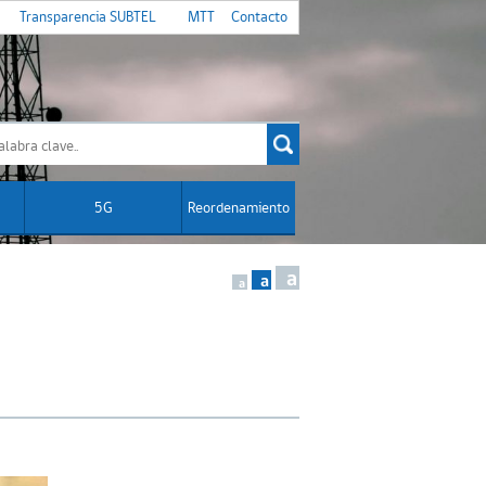
Transparencia SUBTEL
MTT
Contacto
5G
Reordenamiento
a
a
a