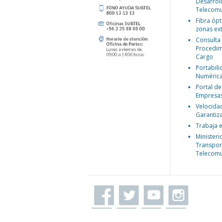
Desarroll
Telecomu
Fibra ópt
zonas ex
Consulta
Procedim
Cargo
Portabil
Numéric
Portal de
Empresa
Velocida
Garantiz
Trabaja 
Ministeri
Transpor
Telecomu