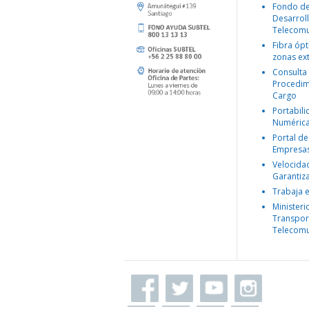
Fondo d
Desarroll
Telecomu
Fibra ópt
zonas ex
Consulta
Procedim
Cargo
Portabil
Numéric
Portal de
Empresa
Velocida
Garantiz
Trabaja 
Ministeri
Transpor
Telecomu