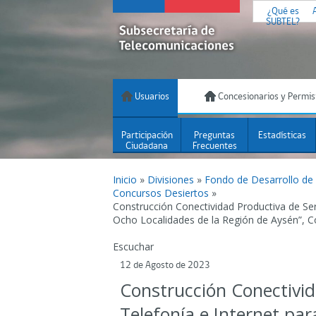
¿Qué es
SUBTEL?
Usuarios
Concesionarios y Permis
Participación
Preguntas
Estadísticas
Ciudadana
Frecuentes
Inicio
»
Divisiones
»
Fondo de Desarrollo de
Concursos Desiertos
»
Construcción Conectividad Productiva de Ser
Ocho Localidades de la Región de Aysén”, 
Escuchar
12 de Agosto de 2023
Construcción Conectivid
Telefonía e Internet pa