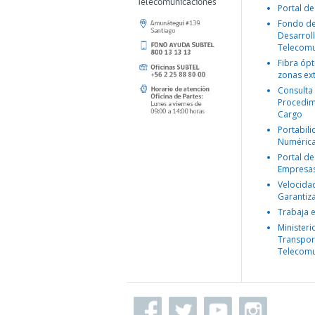
Telecomunicaciones
Portal de
Fondo d
Desarroll
Telecomu
Fibra ópt
zonas ex
Consulta
Procedim
Cargo
Portabil
Numéric
Portal de
Empresa
Velocida
Garantiz
Trabaja 
Ministeri
Transpor
Telecomu