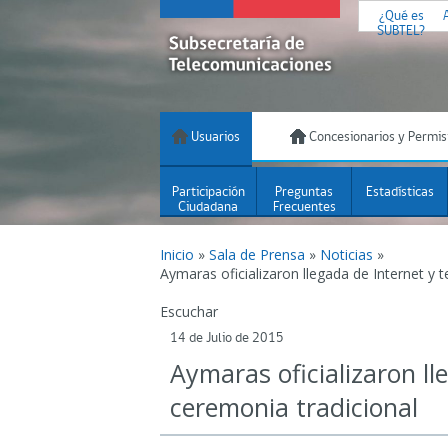
¿Qué es
SUBTEL?
Usuarios
Concesionarios y Permis
Participación
Preguntas
Estadísticas
Ciudadana
Frecuentes
Inicio
»
Sala de Prensa
»
Noticias
»
Aymaras oficializaron llegada de Internet y 
Escuchar
14 de Julio de 2015
Aymaras oficializaron ll
ceremonia tradicional