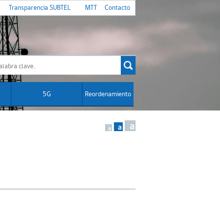
Transparencia SUBTEL
MTT
Contacto
5G
Reordenamiento
a
a
a