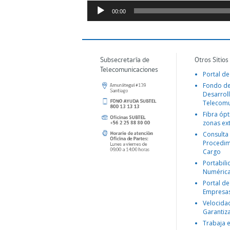
Reproductor
00:00
de
Audio
Subsecretaría de
Otros Sitios
Telecomunicaciones
Portal de
Fondo d
Desarroll
Telecomu
Fibra ópt
zonas ex
Consulta
Procedim
Cargo
Portabil
Numéric
Portal de
Empresa
Velocida
Garantiz
Trabaja 