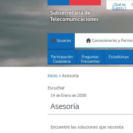
¿Qué es
SUBTEL?
Usuarios
Concesionarios y Permis
Participación
Preguntas
Estadísticas
Ciudadana
Frecuentes
Inicio
»
Asesoría
Escuchar
14 de Enero de 2008
Asesoría
Encuentre las soluciones que necesita