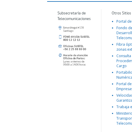
Subsecretaría de
Otros Sitios
Telecomunicaciones
Portal de
Fondo d
Desarroll
Telecomu
Fibra ópt
zonas ex
Consulta
Procedim
Cargo
Portabil
Numéric
Portal de
Empresa
Velocida
Garantiz
Trabaja 
Ministeri
Transpor
Telecomu