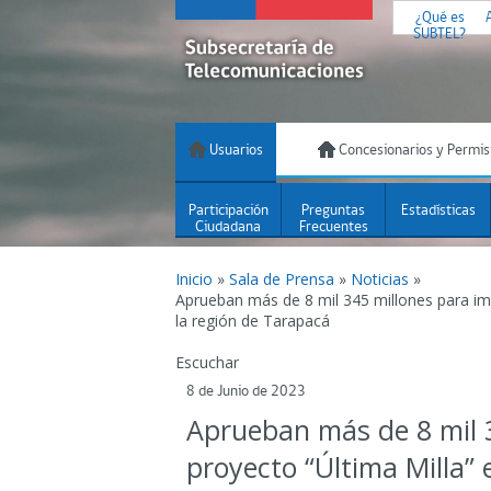
¿Qué es
SUBTEL?
Usuarios
Concesionarios y Permis
Participación
Preguntas
Estadísticas
Ciudadana
Frecuentes
Inicio
»
Sala de Prensa
»
Noticias
»
Aprueban más de 8 mil 345 millones para im
la región de Tarapacá
Escuchar
8 de Junio de 2023
Aprueban más de 8 mil 
proyecto “Última Milla” 