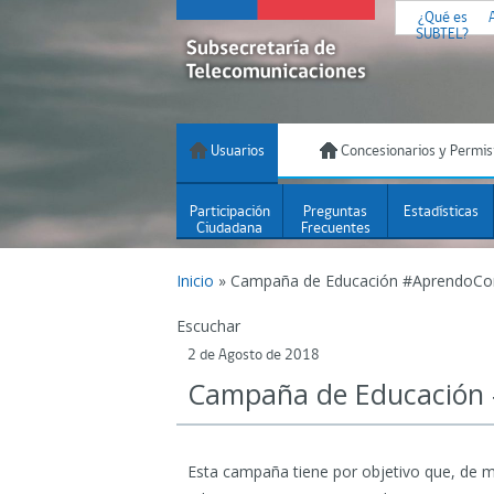
¿Qué es
SUBTEL?
Usuarios
Concesionarios y Permis
Participación
Preguntas
Estadísticas
Ciudadana
Frecuentes
Inicio
»
Campaña de Educación #AprendoCo
Escuchar
2 de Agosto de 2018
Campaña de Educación
Esta campaña tiene por objetivo que, de ma