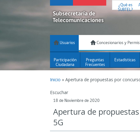
¿Qué es
SUBTEL?
Usuarios
Concesionarios y Permis
Participación
Preguntas
Estadísticas
Ciudadana
Frecuentes
Inicio
»
Apertura de propuestas por concurso
Escuchar
18 de Noviembre de 2020
Apertura de propuestas 
5G