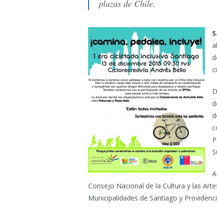
plazas de Chile.
S
a
d
c
D
d
d
c
P
S
A
Consejo Nacional de la Cultura y las Artes
Municipalidades de Santiago y Providencia