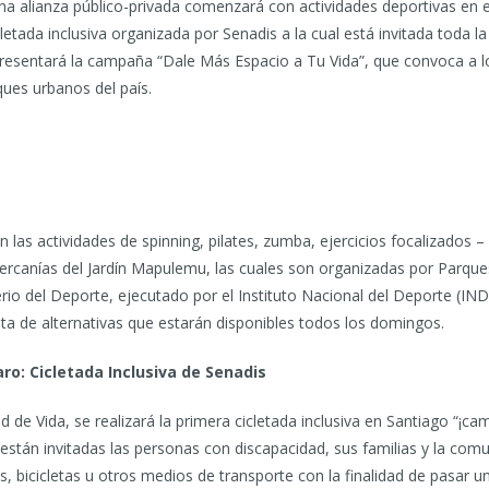
una alianza público-privada comenzará con actividades deportivas en 
etada inclusiva organizada por Senadis a la cual está invitada toda la 
presentará la campaña “Dale Más Espacio a Tu Vida”, que convoca a lo
rques urbanos del país.
en las actividades de spinning, pilates, zumba, ejercicios focalizados 
cercanías del Jardín Mapulemu, las cuales son organizadas por Parque
terio del Deporte, ejecutado por el Instituto Nacional del Deporte (I
ata de alternativas que estarán disponibles todos los domingos.
aro: Cicletada Inclusiva de Senadis
 de Vida, se realizará la primera cicletada inclusiva en Santiago “¡cam
a están invitadas las personas con discapacidad, sus familias y la co
s, bicicletas u otros medios de transporte con la finalidad de pasar u