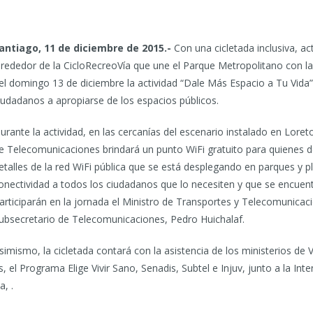
antiago, 11 de diciembre de 2015.-
Con una cicletada inclusiva, act
lrededor de la CicloRecreoVía que une el Parque Metropolitano con l
el domingo 13 de diciembre la actividad “Dale Más Espacio a Tu Vida”,
iudadanos a apropiarse de los espacios públicos.
urante la actividad, en las cercanías del escenario instalado en Loret
e Telecomunicaciones brindará un punto WiFi gratuito para quienes 
etalles de la red WiFi pública que se está desplegando en parques y pl
onectividad a todos los ciudadanos que lo necesiten y que se encuent
articiparán en la jornada el Ministro de Transportes y Telecomunica
ubsecretario de Telecomunicaciones, Pedro Huichalaf.
simismo, la cicletada contará con la asistencia de los ministerios de V
, el Programa Elige Vivir Sano, Senadis, Subtel e Injuv, junto a la In
, .