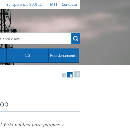
Transparencia SUBTEL
MTT
Contacto
5G
Reordenamiento
a
a
a
Gob
ed WiFi pública para parques y