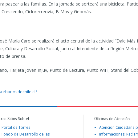
ra pasear a las familias. En la jornada se sorteará una bicicleta. Part
n Crescendo, Ciclorecreovía, B-Mov y Geomás.
osé María Caro se realizará el acto central de la actividad “Dale Más 
e, Cultura y Desarrollo Social, junto al Intendente de la Región Metrop
nto de prensa.
 Sano, Tarjeta Joven Injuv, Punto de Lectura, Punto WiFI, Stand del G
urbanosdechile.cl/
tros Sitios Subtel
Oficinas de Atención
Portal de Torres
Atención Ciudadana p
Fondo de Desarrollo de las
Informaciones, Recla