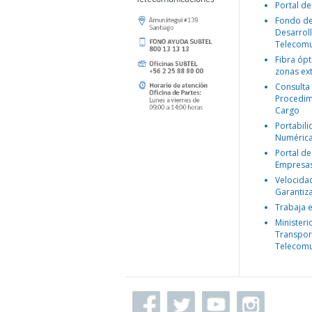
Portal de
Fondo d
Desarroll
Telecomu
Fibra ópt
zonas ex
Consulta
Procedim
Cargo
Portabil
Numéric
Portal de
Empresa
Velocida
Garantiz
Trabaja 
Ministeri
Transpor
Telecomu