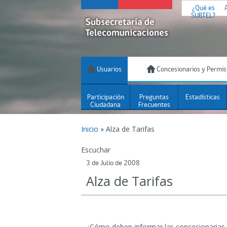
¿Qué es
SUBTEL?
Usuarios
Concesionarios y Permis
Participación
Preguntas
Estadísticas
Ciudadana
Frecuentes
Inicio
»
Alza de Tarifas
Escuchar
3 de Julio de 2008
Alza de Tarifas
¿Cómo deben informar las concesionarias de