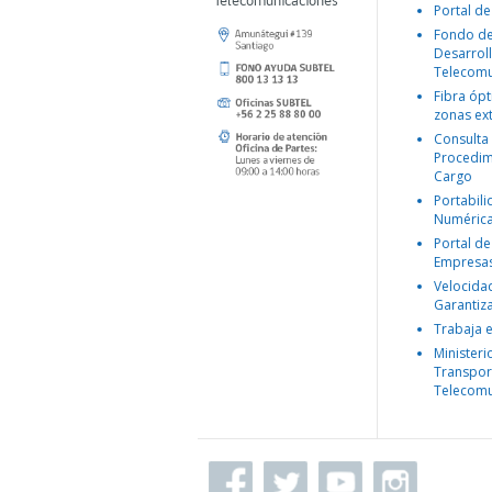
Telecomunicaciones
Portal de
Fondo d
Desarroll
Telecomu
Fibra ópt
zonas ex
Consulta
Procedim
Cargo
Portabil
Numéric
Portal de
Empresa
Velocida
Garantiz
Trabaja 
Ministeri
Transpor
Telecomu