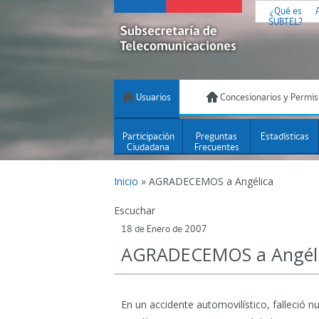
¿Qué es
SUBTEL?
Usuarios
Concesionarios y Permis
Participación
Preguntas
Estadísticas
Ciudadana
Frecuentes
Inicio
»
AGRADECEMOS a Angélica
Escuchar
18 de Enero de 2007
AGRADECEMOS a Angél
En un accidente automovilístico, falleció 