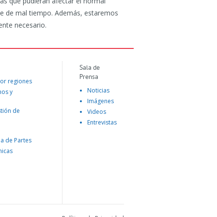
as que pudieran afectar el normal
nte de mal tiempo. Además, estaremos
ente necesario.
Sala de
Prensa
or regiones
Noticias
mos y
Imágenes
tión de
Videos
Entrevistas
na de Partes
nicas