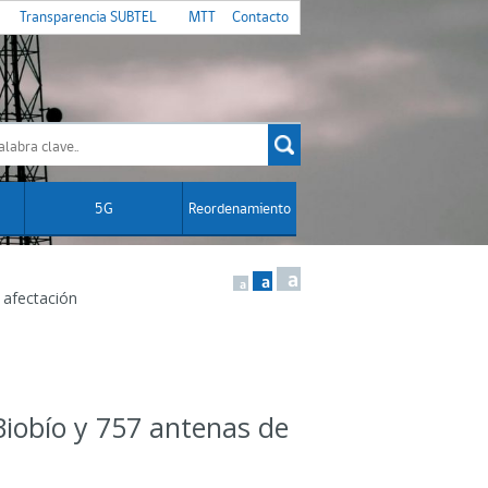
Transparencia SUBTEL
MTT
Contacto
5G
Reordenamiento
a
a
a
 afectación
iobío y 757 antenas de