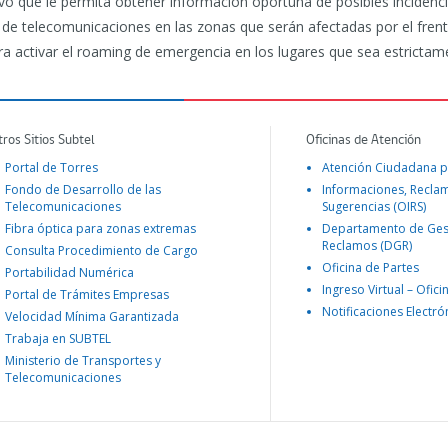
o que le permita obtener información oportuna de posibles incidenci
 de telecomunicaciones en las zonas que serán afectadas por el fre
ara activar el roaming de emergencia en los lugares que sea estrictam
tros Sitios Subtel
Oficinas de Atención
Portal de Torres
Atención Ciudadana p
Fondo de Desarrollo de las
Informaciones, Recla
Telecomunicaciones
Sugerencias (OIRS)
Fibra óptica para zonas extremas
Departamento de Ges
Reclamos (DGR)
Consulta Procedimiento de Cargo
Oficina de Partes
Portabilidad Numérica
Ingreso Virtual – Ofici
Portal de Trámites Empresas
Notificaciones Electró
Velocidad Mínima Garantizada
Trabaja en SUBTEL
Ministerio de Transportes y
Telecomunicaciones