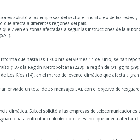
ones solicitó a las empresas del sector el monitoreo de las redes y l
o que afecta a diferentes regiones del país.
s que viven en zonas afectadas a seguir las instrucciones de la autor
(SAE).
nforma que hasta las 17:00 hrs del viernes 14 de junio, se han repor
íso (137); la Región Metropolitana (223); la región de O’Higgins (59); 
n de Los Ríos (14), en el marco del evento climático que afecta a gran 
e han enviado un total de 35 mensajes SAE con el objetivo de resguard
ncia climática, Subtel solicitó a las empresas de telecomunicaciones 
guardo para enfrentar cualquier tipo de evento que pueda afectar el