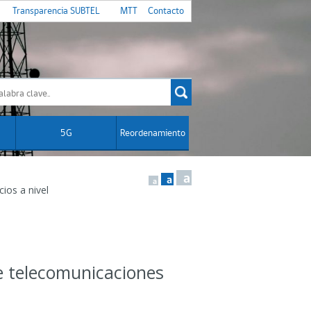
Transparencia SUBTEL
MTT
Contacto
5G
Reordenamiento
a
a
a
ios a nivel
 telecomunicaciones