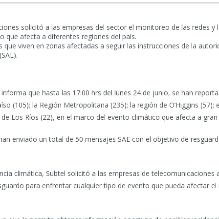
ones solicitó a las empresas del sector el monitoreo de las redes y l
o que afecta a diferentes regiones del país.
s que viven en zonas afectadas a seguir las instrucciones de la autor
(SAE).
nforma que hasta las 17:00 hrs del lunes 24 de junio, se han reporta
so (105); la Región Metropolitana (235); la región de O’Higgins (57); el
n de Los Ríos (22), en el marco del evento climático que afecta a gran 
e han enviado un total de 50 mensajes SAE con el objetivo de resguard
ncia climática, Subtel solicitó a las empresas de telecomunicaciones 
guardo para enfrentar cualquier tipo de evento que pueda afectar el