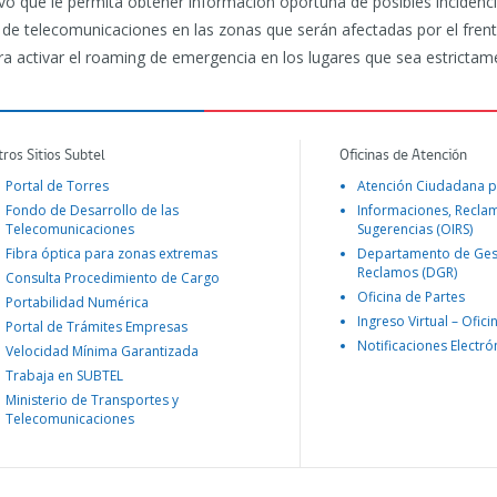
o que le permita obtener información oportuna de posibles incidenci
 de telecomunicaciones en las zonas que serán afectadas por el fre
ara activar el roaming de emergencia en los lugares que sea estrictam
tros Sitios Subtel
Oficinas de Atención
Portal de Torres
Atención Ciudadana p
Fondo de Desarrollo de las
Informaciones, Recla
Telecomunicaciones
Sugerencias (OIRS)
Fibra óptica para zonas extremas
Departamento de Ges
Reclamos (DGR)
Consulta Procedimiento de Cargo
Oficina de Partes
Portabilidad Numérica
Ingreso Virtual – Ofici
Portal de Trámites Empresas
Notificaciones Electró
Velocidad Mínima Garantizada
Trabaja en SUBTEL
Ministerio de Transportes y
Telecomunicaciones