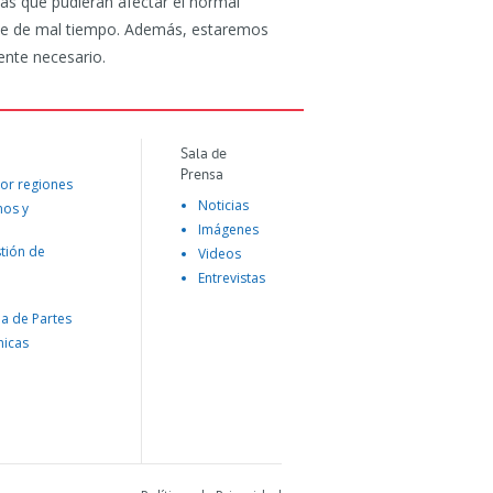
as que pudieran afectar el normal
nte de mal tiempo. Además, estaremos
ente necesario.
Sala de
Prensa
or regiones
Noticias
mos y
Imágenes
tión de
Videos
Entrevistas
na de Partes
nicas