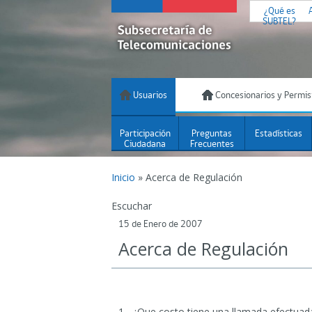
¿Qué es
SUBTEL?
Usuarios
Concesionarios y Permis
Participación
Preguntas
Estadísticas
Ciudadana
Frecuentes
Inicio
»
Acerca de Regulación
Escuchar
15 de Enero de 2007
Acerca de Regulación
1.- ¿Que costo tiene una llamada efectuada