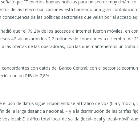
 señaló que “Tenemos buenas noticias para un sector muy dinámico.
ector de las telecomunicaciones está haciendo una gran contribución
n consecuencia de las políticas sectoriales que velan por el acceso equ
f añadió que “el 79,2% de los accesos a Internet fueron móviles, en
sos 4G alcanzaron los 2,2 millones de conexiones a diciembre de 2
 a las ofertas de las operadoras, con las que mantenemos un trabajo
son concordantes con datos del Banco Central, con el sector telecom
ció, con un PIB de 7,8%.
 el uso de datos sigue imponiéndose al tráfico de voz (fija y móvil),
n de la larga distancia nacional, – y a la disminución de las tarifas f
e voz local: El tráfico total local de salida (local-local y local-móvil