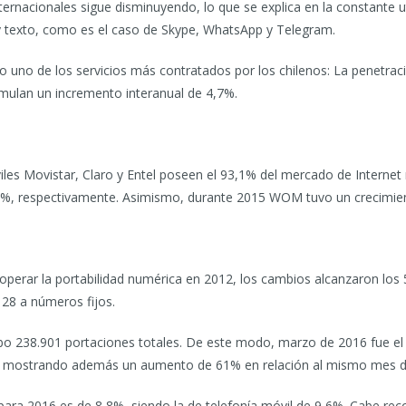
nternacionales sigue disminuyendo, lo que se explica en la constante u
y texto, como es el caso de Skype, WhatsApp y Telegram.
do uno de los servicios más contratados por los chilenos: La penetra
umulan un incremento interanual de 4,7%.
les Movistar, Claro y Entel poseen el 93,1% del mercado de Interne
5%, respectivamente. Asimismo, durante 2015 WOM tuvo un crecimie
erar la portabilidad numérica en 2012, los cambios alcanzaron los 5
28 a números fijos.
ubo 238.901 portaciones totales. De este modo, marzo de 2016 fue e
, mostrando además un aumento de 61% en relación al mismo mes d
para 2016 es de 8,8%, siendo la de telefonía móvil de 9,6%. Cabe reco