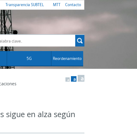
Transparencia SUBTEL
MTT
Contacto
5G
Reordenamiento
a
a
a
icaciones
es sigue en alza según