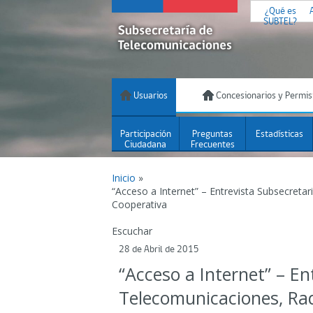
¿Qué es
SUBTEL?
Usuarios
Concesionarios y Permis
Participación
Preguntas
Estadísticas
Ciudadana
Frecuentes
Inicio
»
“Acceso a Internet” – Entrevista Subsecreta
Cooperativa
Escuchar
28 de Abril de 2015
“Acceso a Internet” – En
Telecomunicaciones, Ra