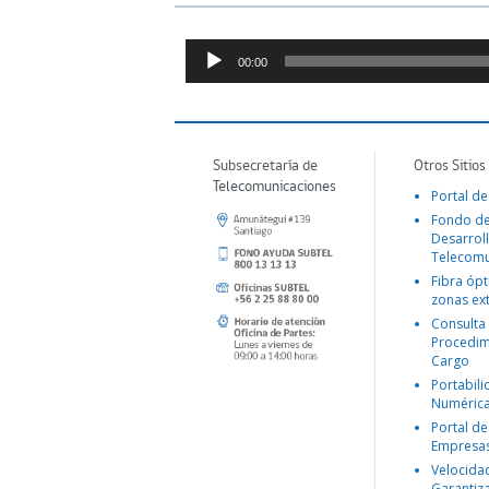
Reproductor
00:00
de
Audio
Subsecretaría de
Otros Sitios
Telecomunicaciones
Portal de
Fondo d
Desarroll
Telecomu
Fibra ópt
zonas ex
Consulta
Procedim
Cargo
Portabil
Numéric
Portal de
Empresa
Velocida
Garantiz