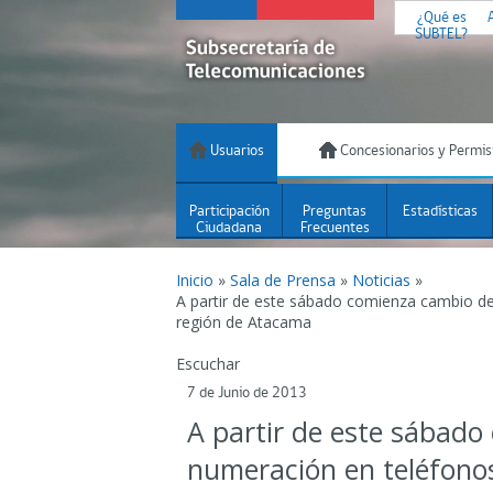
¿Qué es
SUBTEL?
Usuarios
Concesionarios y Permis
Participación
Preguntas
Estadísticas
Ciudadana
Frecuentes
Inicio
»
Sala de Prensa
»
Noticias
»
A partir de este sábado comienza cambio de
región de Atacama
Escuchar
7 de Junio de 2013
A partir de este sábad
numeración en teléfonos