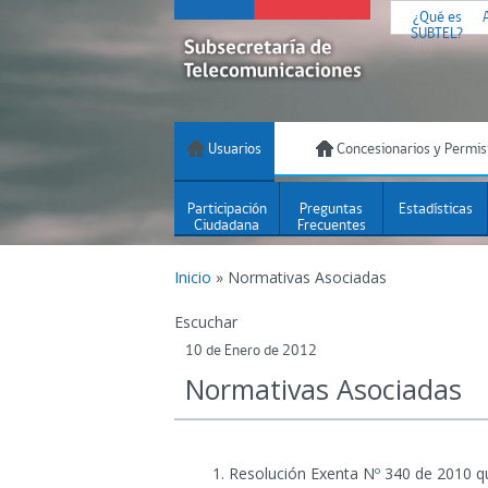
¿Qué es
SUBTEL?
Usuarios
Concesionarios y Permis
Participación
Preguntas
Estadísticas
Ciudadana
Frecuentes
Inicio
»
Normativas Asociadas
Escuchar
10 de Enero de 2012
Normativas Asociadas
Resolución Exenta Nº 340 de 2010 qu