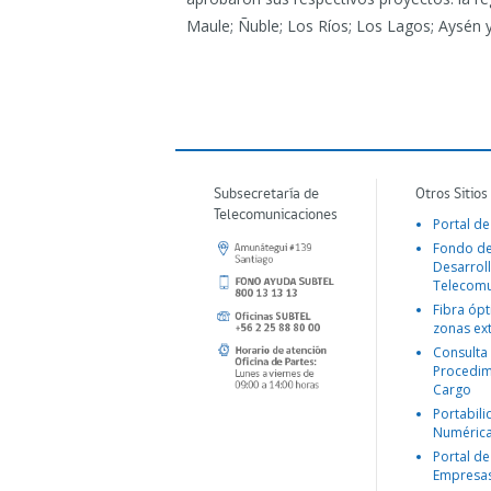
Maule; Ñuble; Los Ríos; Los Lagos; Aysén 
Subsecretaría de
Otros Sitios
Telecomunicaciones
Portal de
Fondo d
Desarroll
Telecomu
Fibra ópt
zonas ex
Consulta
Procedim
Cargo
Portabil
Numéric
Portal de
Empresa