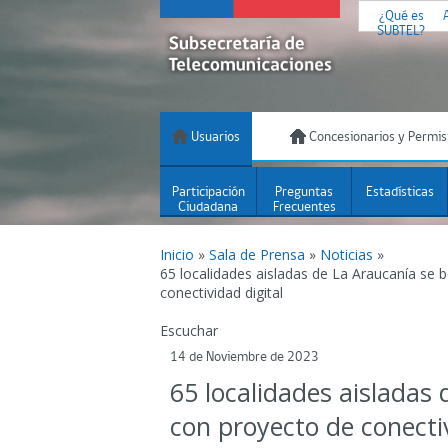
¿Qué es
SUBTEL?
Usuarios
Concesionarios y Permis
Participación
Preguntas
Estadísticas
Ciudadana
Frecuentes
Inicio
»
Sala de Prensa
»
Noticias
»
65 localidades aisladas de La Araucanía se 
conectividad digital
Escuchar
14 de Noviembre de 2023
65 localidades aisladas 
con proyecto de conectiv