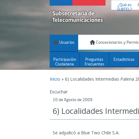
¿Qué es
SUBTEL?
Usuarios
Concesionarios y Permis
Participación
Preguntas
Estadísticas
Ciudadana
Frecuentes
Inicio
»
6) Localidades Intermedias Palena 2
Escuchar
10 de Agosto de 2009
6) Localidades Intermed
Se adjudicó a Blue Two Chile S.A.