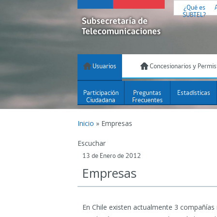
¿Qué es
SUBTEL?
Usuarios
Concesionarios y Permis
Participación
Preguntas
Estadísticas
Ciudadana
Frecuentes
Inicio
»
Empresas
Escuchar
13 de Enero de 2012
Empresas
En Chile existen actualmente 3 compañías 