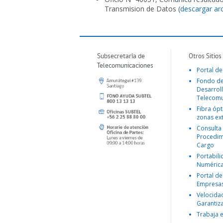
Transmision de Datos (
descargar ar
Subsecretaría de
Otros Sitios
Telecomunicaciones
Portal de
Fondo d
Desarroll
Telecomu
Fibra ópt
zonas ex
Consulta
Procedim
Cargo
Portabil
Numéric
Portal de
Empresa
Velocida
Garantiz
Trabaja 