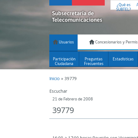
¿Qué es
SUBTEL?
Usuarios
Concesionarios y Permis
Participación
Preguntas
Estadísticas
Ciudadana
Frecuentes
Inicio
»
39779
Escuchar
21 de Febrero de 2008
39779
16:00 a 17:00 horas:Reunión con Viceminist