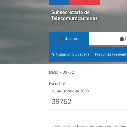
Usuarios
C
Participación Ciudadana
Preguntas Frecuent
Inicio
»
39762
Escuchar
21 de Febrero de 2008
39762
10:30 a 11:30 horas:Reunión con los Dip