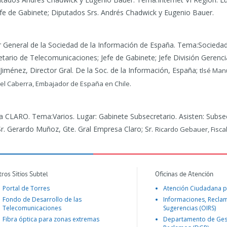
fe de Gabinete; Diputados Srs. Andrés Chadwick y Eugenio Bauer.
r General de la Sociedad de la Información de España.
Tema:Sociedad 
etario de Telecomunicaciones; Jefe de Gabinete; Jefe División Gerenci
Jiménez, Director Gral. De la Soc. de la Información, España;
tlsé Man
l Caberra, Embajador de España en Chile.
sa CLARO.
Tema:Varios. Lugar: Gabinete Subsecretario. Asisten: Subse
; Sr. Gerardo Muñoz, Gte. Gral Empresa Claro; Sr.
Ricardo Gebauer, Fisca
tros Sitios Subtel
Oficinas de Atención
Portal de Torres
Atención Ciudadana p
Fondo de Desarrollo de las
Informaciones, Recla
Telecomunicaciones
Sugerencias (OIRS)
Fibra óptica para zonas extremas
Departamento de Ges