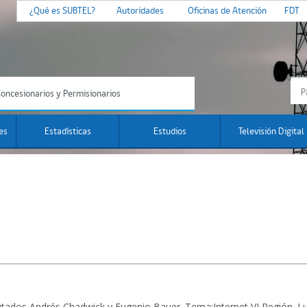
¿Qué es SUBTEL?
Autoridades
Oficinas de Atención
FDT
oncesionarios y Permisionarios
es
Estadísticas
Estudios
Televisión Digital
utados Andrés Chadwick y Eugenio Bauer.
Tema:Internet VI Región. Lu