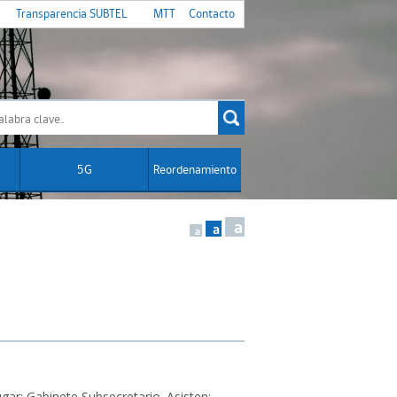
Transparencia SUBTEL
MTT
Contacto
5G
Reordenamiento
a
a
a
gar: Gabinete Subsecretario. Asisten: