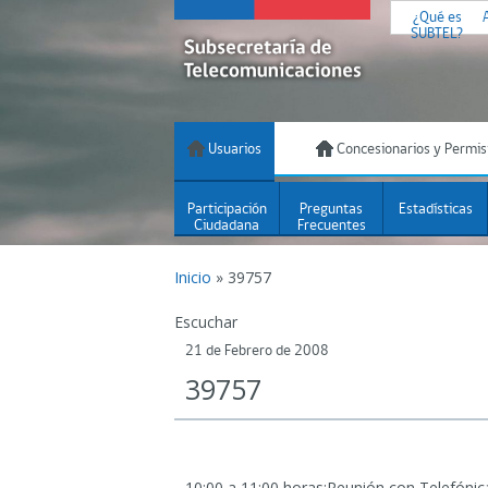
¿Qué es
SUBTEL?
Usuarios
Concesionarios y Permis
Participación
Preguntas
Estadísticas
Ciudadana
Frecuentes
Inicio
»
39757
Escuchar
21 de Febrero de 2008
39757
10:00 a 11:00 horas:Reunión con Telefónic