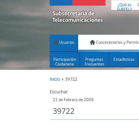
¿Qué es
SUBTEL?
Usuarios
Concesionarios y Permis
Participación
Preguntas
Estadísticas
Ciudadana
Frecuentes
Inicio
»
39722
Escuchar
21 de Febrero de 2008
39722