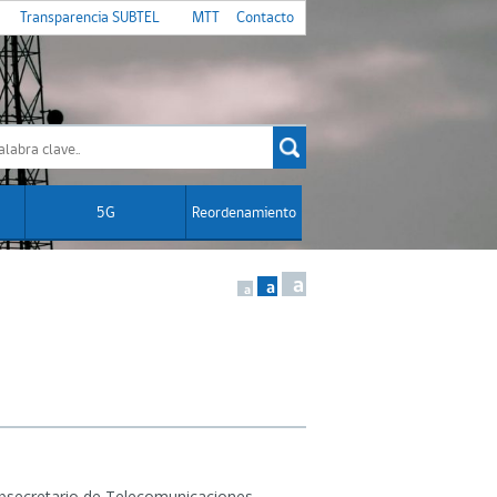
Transparencia SUBTEL
MTT
Contacto
5G
Reordenamiento
a
a
a
ubsecretario de Telecomunicaciones.