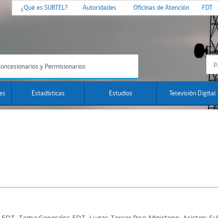
¿Qué es SUBTEL?
Autoridades
Oficinas de Atención
FDT
oncesionarios y Permisionarios
es
Estadísticas
Estudios
Televisión Digital
 FDT.
Tema:Generales FDT. Lugar: Tercer Piso Ministerio. Asisten: S