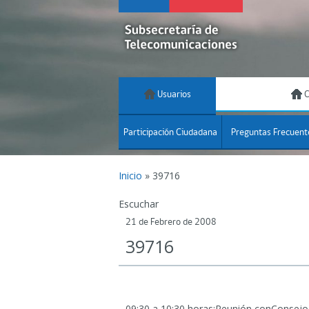
Usuarios
C
Participación Ciudadana
Preguntas Frecuent
Inicio
»
39716
Escuchar
21 de Febrero de 2008
39716
09:30 a 10:30 horas:Reunión conConsejo