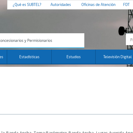
¿Qué es SUBTEL?
Autoridades
Oficinas de Atención
FDT
oncesionarios y Permisionarios
es
Estadísticas
Estudios
Televisión Digital
 la Banda Ancha.
Tema:Barómetro Banda Ancha. Lugar: Avenida Apoq