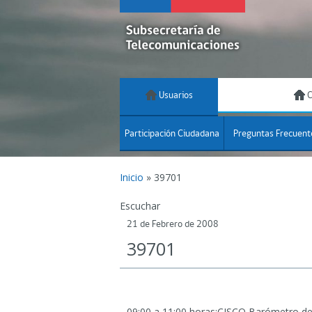
Usuarios
C
Participación Ciudadana
Preguntas Frecuent
Inicio
»
39701
Escuchar
21 de Febrero de 2008
39701
09:00 a 11:00 horas:CISCO Barómetro de