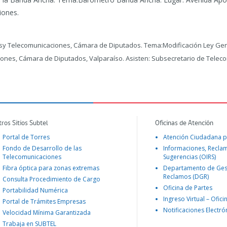
iones.
esy Telecomunicaciones, Cámara de Diputados.
Tema:Modificación Ley Gen
iones, Cámara de Diputados, Valparaíso. Asisten: Subsecretario de Teleco
tros Sitios Subtel
Oficinas de Atención
Portal de Torres
Atención Ciudadana p
Fondo de Desarrollo de las
Informaciones, Recla
Telecomunicaciones
Sugerencias (OIRS)
Fibra óptica para zonas extremas
Departamento de Ges
Reclamos (DGR)
Consulta Procedimiento de Cargo
Oficina de Partes
Portabilidad Numérica
Ingreso Virtual – Ofici
Portal de Trámites Empresas
Notificaciones Electró
Velocidad Mínima Garantizada
Trabaja en SUBTEL