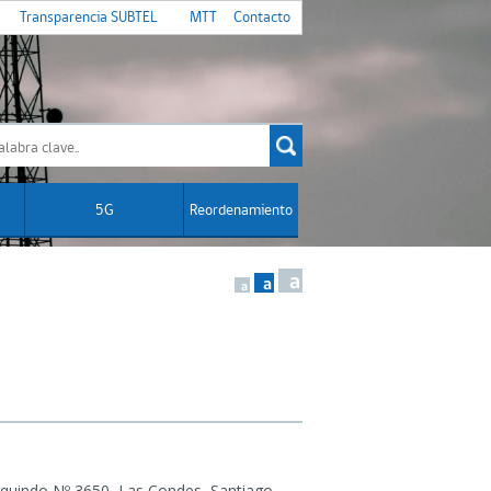
Transparencia SUBTEL
MTT
Contacto
5G
Reordenamiento
a
a
a
uindo Nº 3650, Las Condes, Santiago.