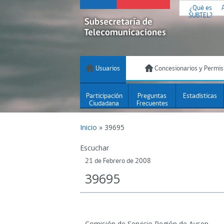
¿Qué es
SUBTEL?
Usuarios
Concesionarios y Permis
Participación
Preguntas
Estadísticas
Ciudadana
Frecuentes
Inicio
»
39695
Escuchar
21 de Febrero de 2008
39695
Comisión de Servicio Región de Aysen.