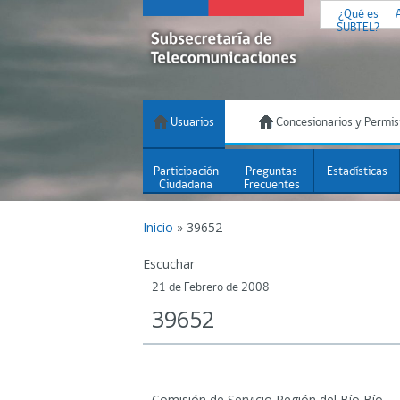
¿Qué es
SUBTEL?
Usuarios
Concesionarios y Permis
Participación
Preguntas
Estadísticas
Ciudadana
Frecuentes
Inicio
»
39652
Escuchar
21 de Febrero de 2008
39652
Comisión de Servicio Región del Bío Bío