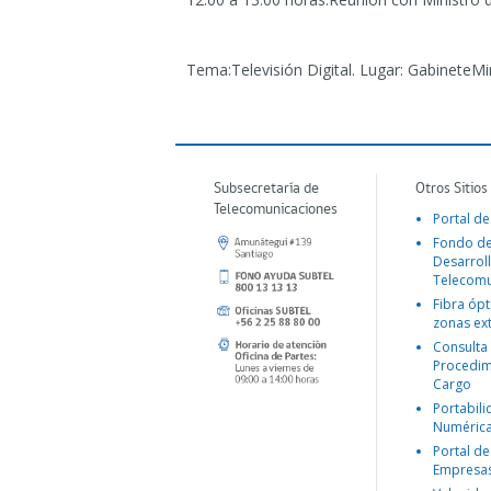
Tema:Televisión Digital. Lugar: GabineteMi
Subsecretaría de
Otros Sitios
Telecomunicaciones
Portal de
Fondo d
Desarroll
Telecomu
Fibra ópt
zonas ex
Consulta
Procedim
Cargo
Portabil
Numéric
Portal de
Empresa