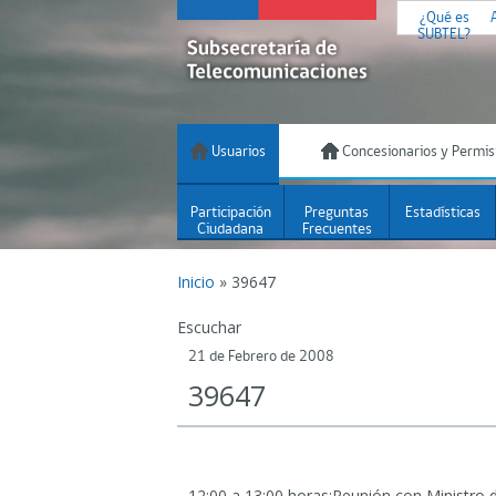
¿Qué es
SUBTEL?
Usuarios
Concesionarios y Permis
Participación
Preguntas
Estadísticas
Ciudadana
Frecuentes
Inicio
»
39647
Escuchar
21 de Febrero de 2008
39647
12:00 a 13:00 horas:Reunión con Ministro