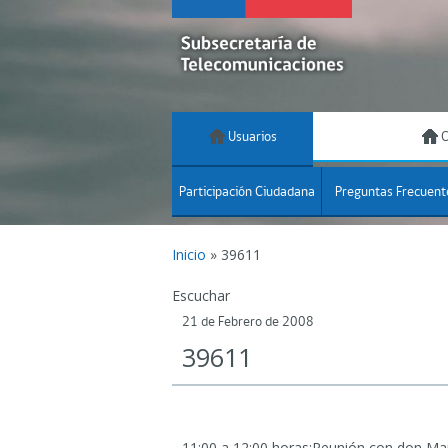
Usuarios
C
Participación Ciudadana
Preguntas Frecuent
Inicio
»
39611
Escuchar
21 de Febrero de 2008
39611
11:00 a 12:00 horas:Reunión con don Ma