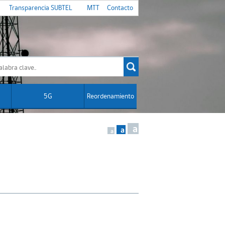
Transparencia SUBTEL
MTT
Contacto
5G
Reordenamiento
a
a
a